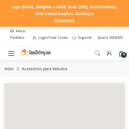
Loja Grátis, Simples e Fácil, Sem CNPJ, Sem Domínio,
Sem Complicações. Conheça!
Pular
Pular
Dispensar
Quero VENDER
para
para
navegação
o
Meus
conteúdo
Pedidos
Login/Criar Conta
Suporte
Quero VENDER
0
Início
Acessórios para Veículos